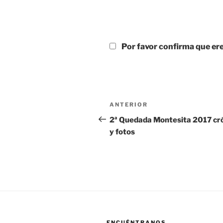
Por favor confirma que e
Navegación
Entrada
ANTERIOR
de
anterior:
2ª Quedada Montesita 2017 cr
y fotos
entradas
ENCUÉNTRANOS