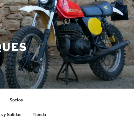
QUES
Socios
s y Salidas
Tienda