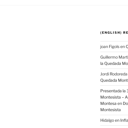
(ENGLISH) 
joan Figols
en
Q
Guillermo Mart
la Quedada Mo
Jordi Rodoreda
Quedada Monte
Presentada la 
Montesista – A
Montesa
en
Do
Montesista
Hidalgo
en
Infl