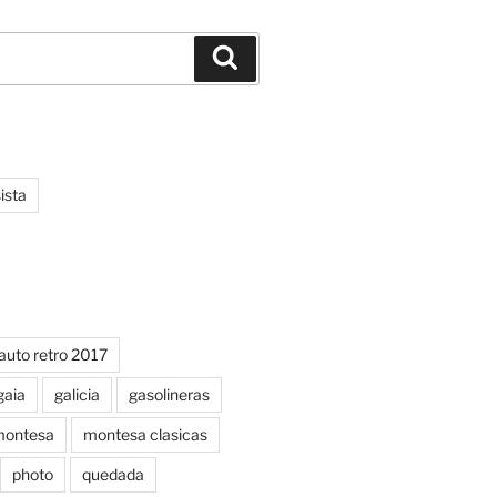
Buscar
ista
auto retro 2017
gaia
galicia
gasolineras
ontesa
montesa clasicas
photo
quedada