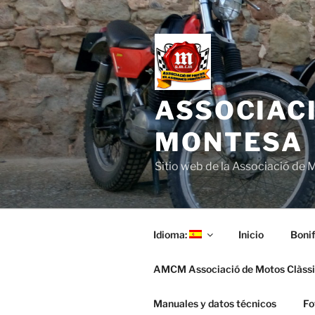
Saltar
al
contenido
ASSOCIAC
MONTESA
Sitio web de la Associació de
Idioma:
Inicio
Bonif
AMCM Associació de Motos Clàss
Manuales y datos técnicos
Fo