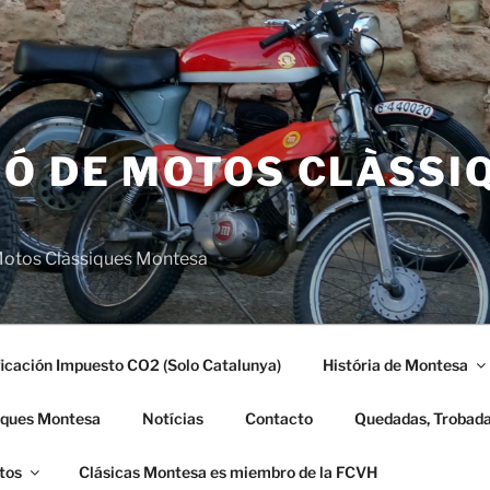
IÓ DE MOTOS CLÀSSI
 Motos Clàssiques Montesa
icación Impuesto CO2 (Solo Catalunya)
História de Montesa
iques Montesa
Notícias
Contacto
Quedadas, Trobada
tos
Clásicas Montesa es miembro de la FCVH