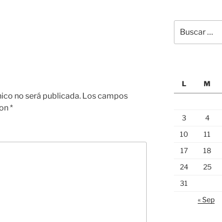
Buscar
por:
L
M
nico no será publicada.
Los campos
con
*
3
4
10
11
17
18
24
25
31
« Sep