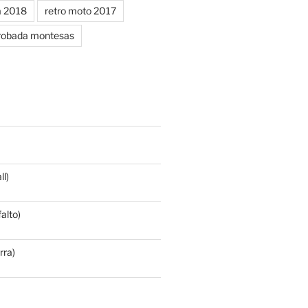
a 2018
retro moto 2017
robada montesas
l)
alto)
rra)