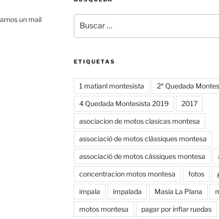
Buscar
iarnos un mail
por:
ETIQUETAS
1 matianl montesista
2ª Quedada Montes
4 Quedada Montesista 2019
2017
asociacion de motos clasicas montesa
associació de motos clàssiques montesa
associació de motos càssiques montesa
concentracion motos montesa
fotos
impala
impalada
Masia La Plana
m
motos montesa
pagar por inflar ruedas