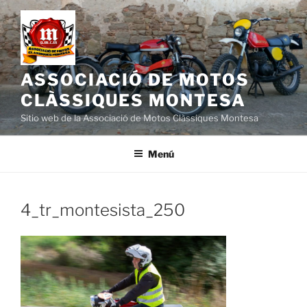
Saltar
al
contenido
ASSOCIACIÓ DE MOTOS
CLÀSSIQUES MONTESA
Sitio web de la Associació de Motos Clàssiques Montesa
Menú
4_tr_montesista_250