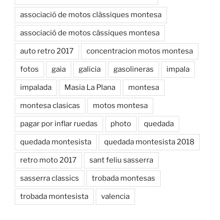
associació de motos clàssiques montesa
associació de motos càssiques montesa
auto retro 2017
concentracion motos montesa
fotos
gaia
galicia
gasolineras
impala
impalada
Masia La Plana
montesa
montesa clasicas
motos montesa
pagar por inflar ruedas
photo
quedada
quedada montesista
quedada montesista 2018
retro moto 2017
sant feliu sasserra
sasserra classics
trobada montesas
trobada montesista
valencia