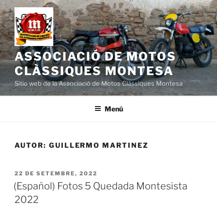
Vés
al
contingut
ASSOCIACIÓ DE MOTOS
CLÀSSIQUES MONTESA
Sitio web de la Associació de Motos Clàssiques Montesa
Menú
AUTOR:
GUILLERMO MARTINEZ
PUBLICAT
22 DE SETEMBRE, 2022
A
(Español) Fotos 5 Quedada Montesista
2022