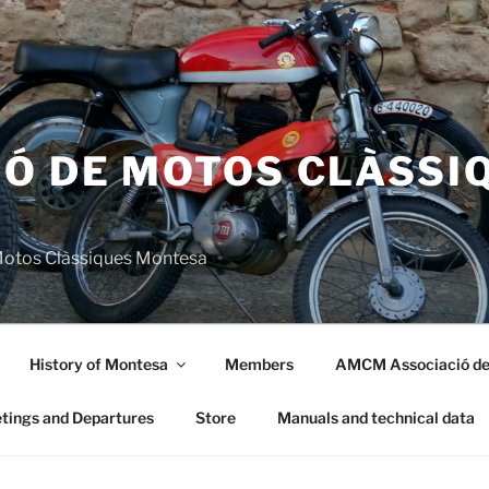
IÓ DE MOTOS CLÀSSI
 Motos Clàssiques Montesa
History of Montesa
Members
AMCM Associació de
tings and Departures
Store
Manuals and technical data