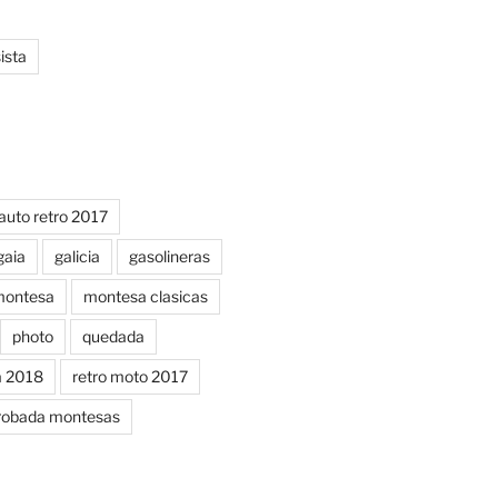
ista
auto retro 2017
gaia
galicia
gasolineras
ontesa
montesa clasicas
photo
quedada
a 2018
retro moto 2017
robada montesas