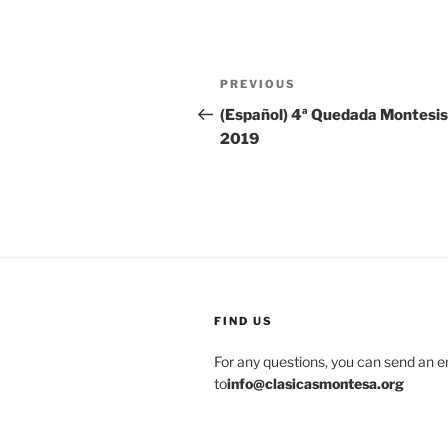
Post
Previous
PREVIOUS
navigation
Post
(Español) 4ª Quedada Montesi
2019
FIND US
For any questions, you can send an e
to
info@clasicasmontesa.org