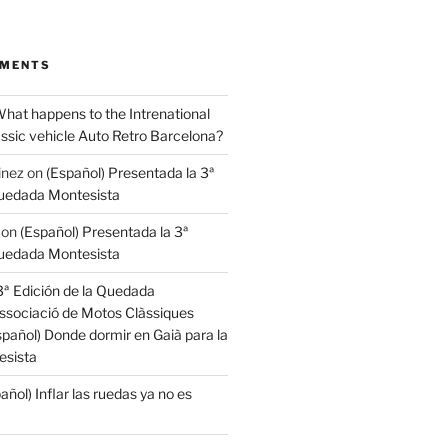
MMENTS
hat happens to the Intrenational
assic vehicle Auto Retro Barcelona?
inez
on
(Español) Presentada la 3ª
Quedada Montesista
on
(Español) Presentada la 3ª
Quedada Montesista
3ª Edición de la Quedada
ssociació de Motos Clàssiques
spañol) Donde dormir en Gaià para la
sista
añol) Inflar las ruedas ya no es