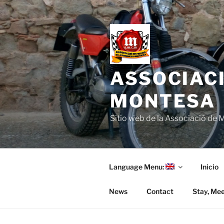
Skip
to
content
ASSOCIAC
MONTESA
Sitio web de la Associació de
Language Menu:
Inicio
News
Contact
Stay, Mee