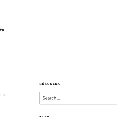
sta
BÚSQUEDA
Search
mail
for: