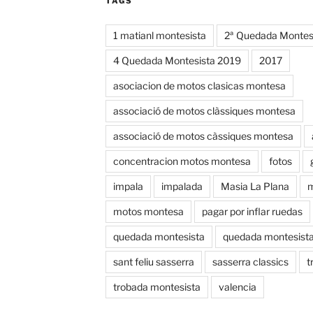
TAGS
1 matianl montesista
2ª Quedada Montes
4 Quedada Montesista 2019
2017
asociacion de motos clasicas montesa
associació de motos clàssiques montesa
associació de motos càssiques montesa
concentracion motos montesa
fotos
impala
impalada
Masia La Plana
m
motos montesa
pagar por inflar ruedas
quedada montesista
quedada montesist
sant feliu sasserra
sasserra classics
t
trobada montesista
valencia