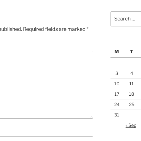
Search
for:
published.
Required fields are marked
*
M
T
3
4
10
11
17
18
24
25
31
« Sep