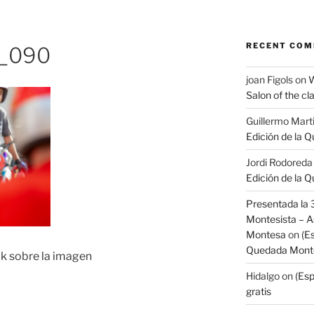
RECENT CO
a_090
joan Figols
on
W
Salon of the cl
Guillermo Mart
Edición de la 
Jordi Rodoreda
Edición de la 
Presentada la 
Montesista – A
Montesa
on
(E
Quedada Monte
ck sobre la imagen
Hidalgo
on
(Esp
gratis