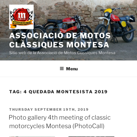
Skip
to
content
ASSOCIACIÓ DE MOTOS
CLÀSSIQUES MONTESA
Sitio web de la Associació de Motos Clàssiques Montesa
Menu
TAG:
4 QUEDADA MONTESISTA 2019
POSTED
THURSDAY SEPTEMBER 19TH, 2019
ON
Photo gallery 4th meeting of classic
motorcycles Montesa (PhotoCall)