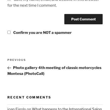
for the next time I comment.
Confirm you are NOT a spammer
Post
Previous
PREVIOUS
navigation
Post
Photo gallery 4th meeting of classic motorcycles
Montesa (PhotoCall)
RECENT COMMENTS
joan Figols
on
What happens to the Intrenational Salon