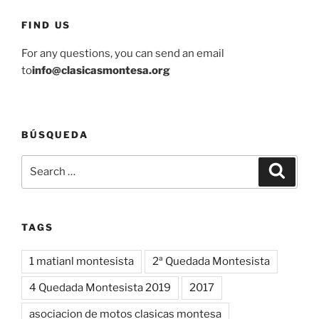
FIND US
For any questions, you can send an email
to
info@clasicasmontesa.org
BÚSQUEDA
Search
Search
for:
TAGS
1 matianl montesista
2ª Quedada Montesista
4 Quedada Montesista 2019
2017
asociacion de motos clasicas montesa