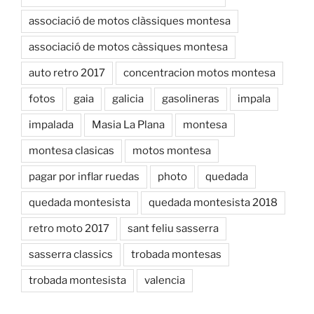
associació de motos clàssiques montesa
associació de motos càssiques montesa
auto retro 2017
concentracion motos montesa
fotos
gaia
galicia
gasolineras
impala
impalada
Masia La Plana
montesa
montesa clasicas
motos montesa
pagar por inflar ruedas
photo
quedada
quedada montesista
quedada montesista 2018
retro moto 2017
sant feliu sasserra
sasserra classics
trobada montesas
trobada montesista
valencia