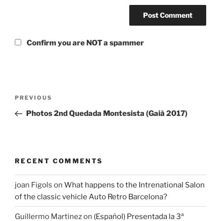
Confirm you are NOT a spammer
Post
Previous
PREVIOUS
navigation
Post
Photos 2nd Quedada Montesista (Gaià 2017)
RECENT COMMENTS
joan Figols
on
What happens to the Intrenational Salon
of the classic vehicle Auto Retro Barcelona?
Guillermo Martinez
on
(Español) Presentada la 3ª