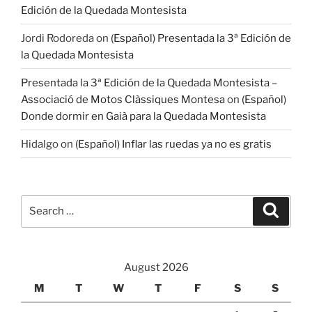
Edición de la Quedada Montesista
Jordi Rodoreda
on
(Español) Presentada la 3ª Edición de
la Quedada Montesista
Presentada la 3ª Edición de la Quedada Montesista –
Associació de Motos Clàssiques Montesa
on
(Español)
Donde dormir en Gaià para la Quedada Montesista
Hidalgo
on
(Español) Inflar las ruedas ya no es gratis
Search
Search
for:
August 2026
M
T
W
T
F
S
S