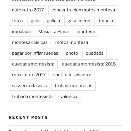
auto retro 2017
concentracion motos montesa
fotos
gaia
galicia
gasolineras
impala
impalada
Masia La Plana
montesa
montesa clasicas
motos montesa
pagar por inflar ruedas
photo
quedada
quedada montesista
quedada montesista 2018
retro moto 2017
sant feliu sasserra
sasserra classics
trobada montesas
trobada montesista
valencia
RECENT POSTS