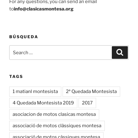
For any questions, you can send an email
to
info@clasicasmontesa.org
BÚSQUEDA
Search
Search
for:
TAGS
1 matianl montesista
2ª Quedada Montesista
4 Quedada Montesista 2019
2017
asociacion de motos clasicas montesa
associació de motos clàssiques montesa
associació de motos càssiques montesa