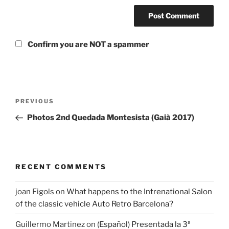
Confirm you are NOT a spammer
Post
Previous
PREVIOUS
navigation
Post
Photos 2nd Quedada Montesista (Gaià 2017)
RECENT COMMENTS
joan Figols
on
What happens to the Intrenational Salon
of the classic vehicle Auto Retro Barcelona?
Guillermo Martinez
on
(Español) Presentada la 3ª