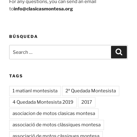
For any questions, you can send an email
to
info@clasicasmontesa.org
BÚSQUEDA
Search
Search
for:
TAGS
1 matianl montesista
2ª Quedada Montesista
4 Quedada Montesista 2019
2017
asociacion de motos clasicas montesa
associació de motos clàssiques montesa
associació de motos càssiques montesa