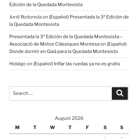
Edición de la Quedada Montesista
Jordi Rodoreda
on
(Español) Presentada la 3ª Edición de
la Quedada Montesista
Presentada la 3ª Edición de la Quedada Montesista –
Associació de Motos Clàssiques Montesa
on
(Español)
Donde dormir en Gaià para la Quedada Montesista
Hidalgo
on
(Español) Inflar las ruedas ya no es gratis
Search
Search
for:
August 2026
M
T
W
T
F
S
S