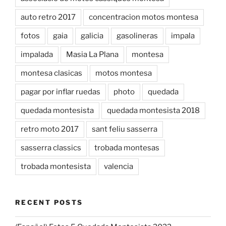
auto retro 2017
concentracion motos montesa
fotos
gaia
galicia
gasolineras
impala
impalada
Masia La Plana
montesa
montesa clasicas
motos montesa
pagar por inflar ruedas
photo
quedada
quedada montesista
quedada montesista 2018
retro moto 2017
sant feliu sasserra
sasserra classics
trobada montesas
trobada montesista
valencia
RECENT POSTS