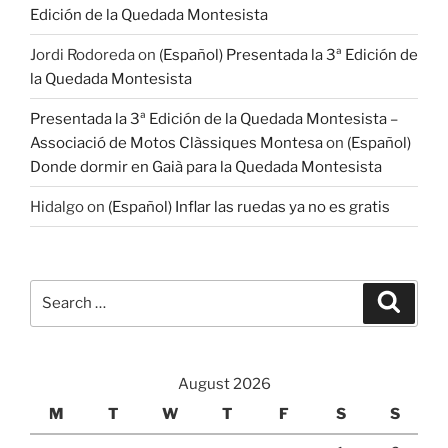
Edición de la Quedada Montesista
Jordi Rodoreda
on
(Español) Presentada la 3ª Edición de
la Quedada Montesista
Presentada la 3ª Edición de la Quedada Montesista –
Associació de Motos Clàssiques Montesa
on
(Español)
Donde dormir en Gaià para la Quedada Montesista
Hidalgo
on
(Español) Inflar las ruedas ya no es gratis
Search
Search
for:
August 2026
M
T
W
T
F
S
S