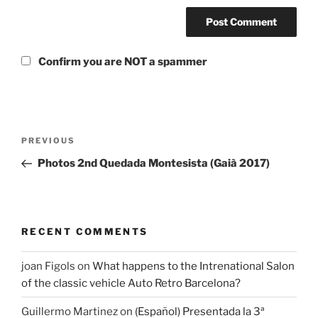
Confirm you are NOT a spammer
Post
Previous
PREVIOUS
navigation
Post
Photos 2nd Quedada Montesista (Gaià 2017)
RECENT COMMENTS
joan Figols
on
What happens to the Intrenational Salon
of the classic vehicle Auto Retro Barcelona?
Guillermo Martinez
on
(Español) Presentada la 3ª