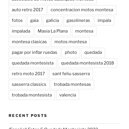
auto retro 2017
concentracion motos montesa
fotos
gaia
galicia
gasolineras
impala
impalada
Masia La Plana
montesa
montesa clasicas
motos montesa
pagar por inflar ruedas
photo
quedada
quedada montesista
quedada montesista 2018
retro moto 2017
sant feliu sasserra
sasserra classics
trobada montesas
trobada montesista
valencia
RECENT POSTS