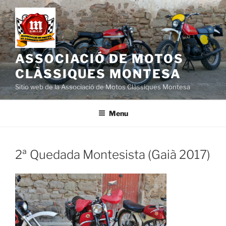
Skip
to
content
ASSOCIACIÓ DE MOTOS
CLÀSSIQUES MONTESA
Sitio web de la Associació de Motos Clàssiques Montesa
Menu
2ª Quedada Montesista (Gaià 2017)