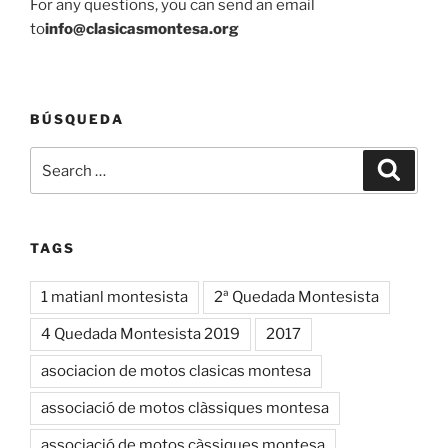
For any questions, you can send an email
to
info@clasicasmontesa.org
BÚSQUEDA
Search
Search
for:
TAGS
1 matianl montesista
2ª Quedada Montesista
4 Quedada Montesista 2019
2017
asociacion de motos clasicas montesa
associació de motos clàssiques montesa
associació de motos càssiques montesa